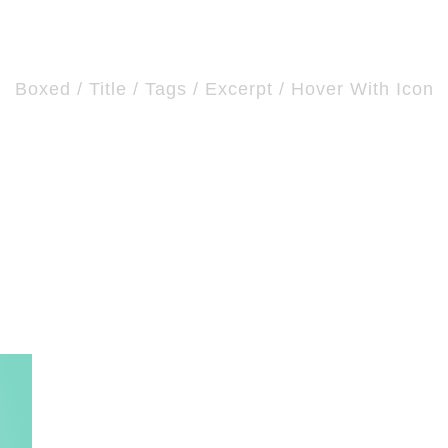
ription Small / Left
Boxed / Title / Tags / Excerpt / Hover With Icon