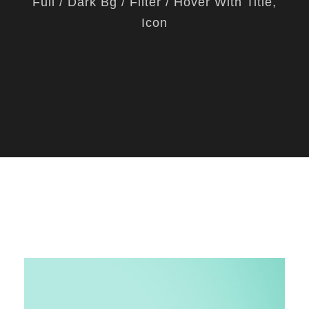
Full / Dark Bg / Filter / Hover With Title,
Icon
ALL
ADVERTISING
BRANDING
DESIG
N
LOGO