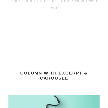
Full / Filter / Left Title / Tags / Hover With
Icon
COLUMN WITH EXCERPT &
CAROUSEL