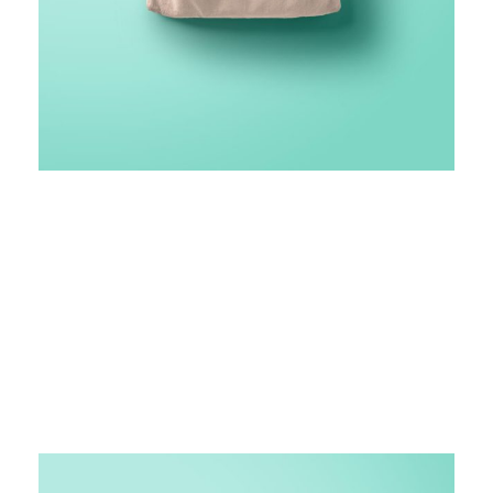
FINANCIAL MONITORING
GRID WITH DESCRIPTION /
CAROUSEL NO SPACE