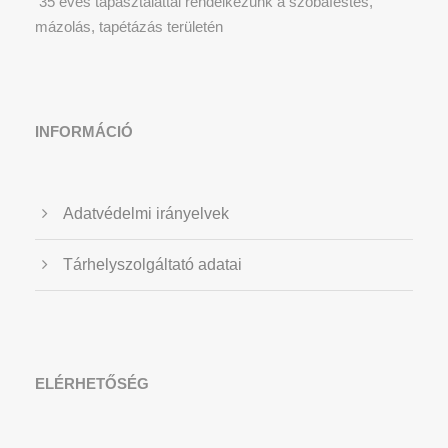
35 éves tapasztalattal rendelkezünk a szobafestés,
mázolás, tapétázás területén
INFORMÁCIÓ
Adatvédelmi irányelvek
Tárhelyszolgáltató adatai
ELÉRHETŐSÉG