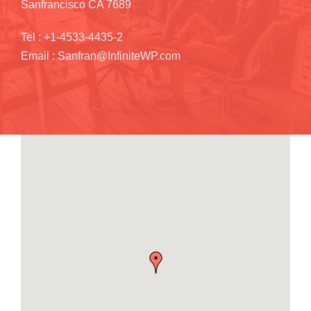
Sanfrancisco CA 7689
Tel : +1-4533-4435-2
Email : Sanfran@InfiniteWP.com