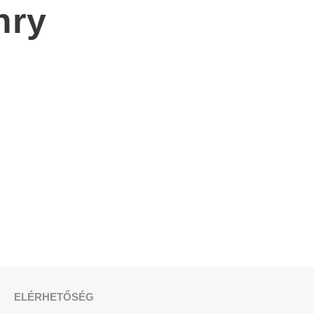
nry
ELÉRHETŐSÉG