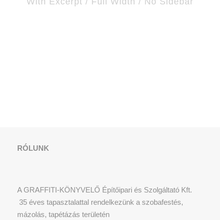
With Excerpt / Full Width / No Sidebar
RÓLUNK
A GRAFFITI-KÖNYVELŐ Építőipari és Szolgáltató Kft.
35 éves tapasztalattal rendelkezünk a szobafestés,
mázolás, tapétázás területén